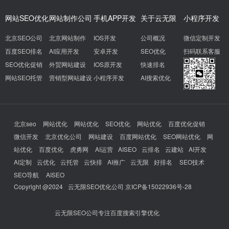
网站SEO优化
网站制作公司
手机APP开发
关于云无限
小程序开发
北京SEO公司
北京网站制作
IOS开发
公司概况
微信定制开发
百度SEO排名
AI应用开发
安卓开发
SEO优化
扫码联系客服
SEO优化促销
外贸网站建设
IOS原开发
快速排名
网站SEO托管
营销型网站建设
小程序开发
AI搜索优化
北京seo
网站优化
网站优化
SEO优化
网站优化
百度优化促销
微信开发
北京优化公司
网站建设
百度网站优化
SEO网站优化
网
站优化
百度优化
虎勇网
AI运营
AISEO
云排名
云建站
AI开发
AI定制
云优化
云托管
云快排
AI推广
云无限
好排名
SEO技术
SEO导航
AISEO
Copyright @2024
云无限SEO优化公司
京ICP备15022936号-28
云无限SEO公司专注百度搜索引擎优化